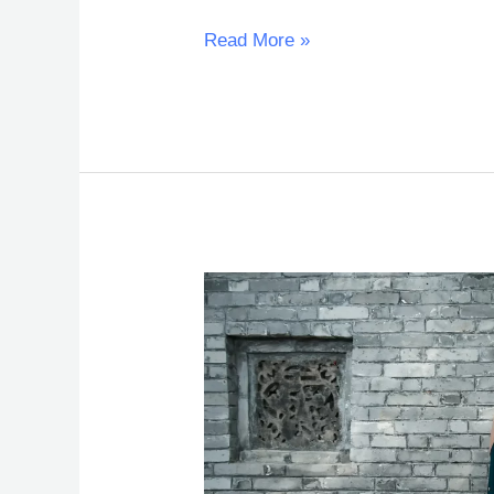
Read More »
Kain
yang
bagus
untuk
Gamis
dan
Baju