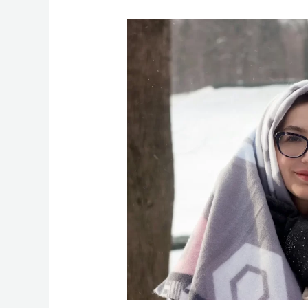
Pilihan
Terbaik
Bahan
Mukena
yang
Adem
dan
Tidak
Mudah
Kusut