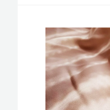
Jenis
Kain
Untuk
Gamis
dan
Gambarnya
Lengkap
Terbaru!