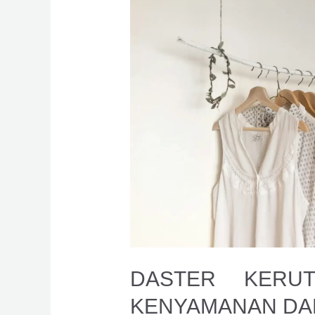
Lengan
Panjang,
Kenyamanan
dalam
Satu
Balutan
DASTER KERU
KENYAMANAN DA