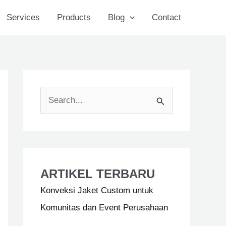
Services
Products
Blog
Contact
S
e
a
r
c
ARTIKEL TERBARU
h
Konveksi Jaket Custom untuk
f
Komunitas dan Event Perusahaan
o