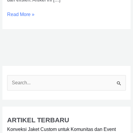
Read More »
S
e
a
r
ARTIKEL TERBARU
c
Konveksi Jaket Custom untuk Komunitas dan Event
h