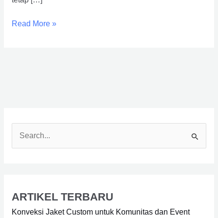
Read More »
S
e
a
r
ARTIKEL TERBARU
c
Konveksi Jaket Custom untuk Komunitas dan Event
h