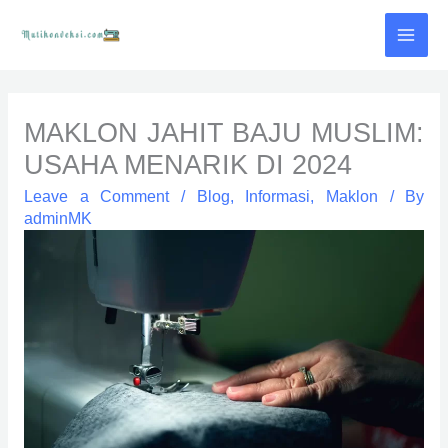
Skip
to
content
MAKLON JAHIT BAJU MUSLIM:
USAHA MENARIK DI 2024
Leave a Comment
/
Blog
,
Informasi
,
Maklon
/ By
adminMK