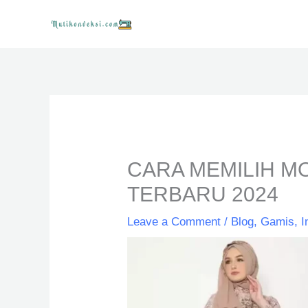
Skip
to
content
CARA MEMILIH M
TERBARU 2024
Leave a Comment
/
Blog
,
Gamis
,
I