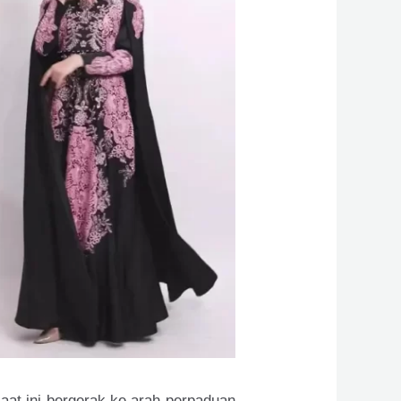
aat ini bergerak ke arah perpaduan