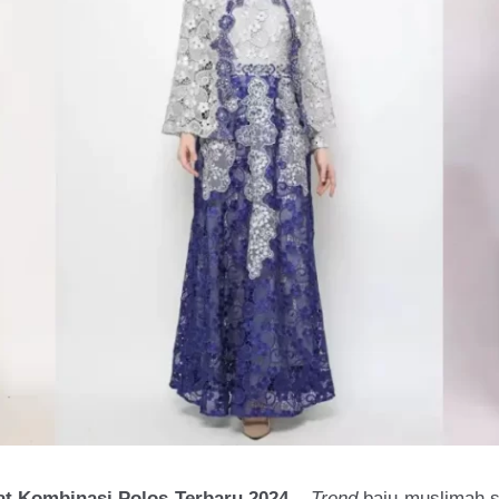
t Kombinasi Polos Terbaru 2024 –
Trend
baju muslimah s