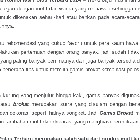
t elegan dengan motif dan warna yang menawan sehingga m
untuk dikenakan sehari-hari atau bahkan pada acara-acara 
ainnya.
u rekomendasi yang cukup favorit untuk para kaum hawa yan
melakukan pertemuan dengan orang banyak, jadi sudah tidak 
 yang paling banyak peminatnya dan juga banyak tersedia 
eberapa tips untuk memilih gamis brokat kombinasi polos
kurung yang menjulur hingga kaki, gamis banyak digunaka
t
atau
brokat
merupakan sutra yang disulam dengan be
dan dekorasi seperti halnya songket. Jadi
Gamis Brokat
m
an tambahan motif dan dekorasi yang menghiasi permukaan 
olos Terbaru merupakan salah satu dari produk muti
ko